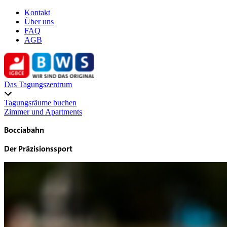
Kontakt
Über uns
FAQ
AGB
Das Tagungszentrum
Tagungsräume buchen
Zimmer und Apartments
Bocciabahn
Der Präzisionssport